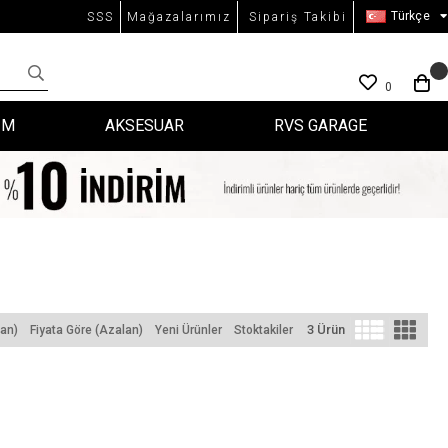
Türkçe
SSS
Mağazalarımız
Sipariş Takibi
0
İM
AKSESUAR
RVS GARAGE
3 Ürün
tan)
Fiyata Göre (Azalan)
Yeni Ürünler
Stoktakiler