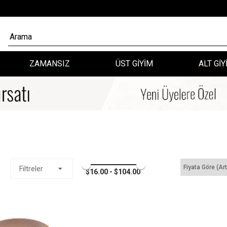
ZAMANSIZ
ÜST GİYİM
ALT GİY
Fiyata Göre (Ar
Filtreler
$16.00 - $104.00