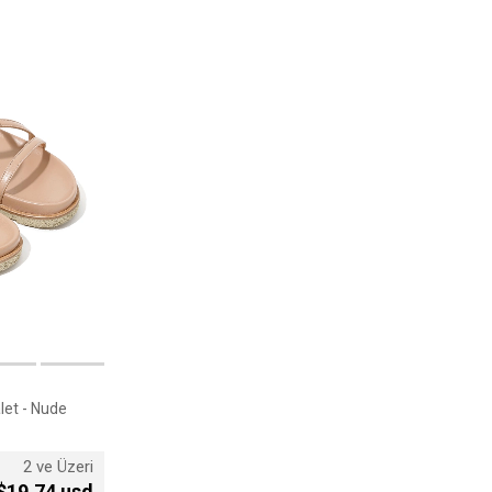
let - Nude
2 ve Üzeri
$19,74 usd