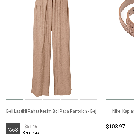
Beli Lastikli Rahat Kesim Bol Paça Pantolon - Bej
Nikel Kapla
$103.97
$51.46
%68
$16.59