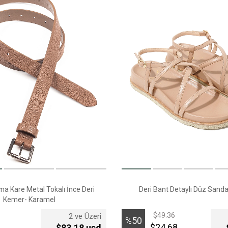
ma Kare Metal Tokalı İnce Deri
Deri Bant Detaylı Düz Sanda
Kemer- Karamel
$49.36
2 ve Üzeri
%50
$24.68
$83,18 usd