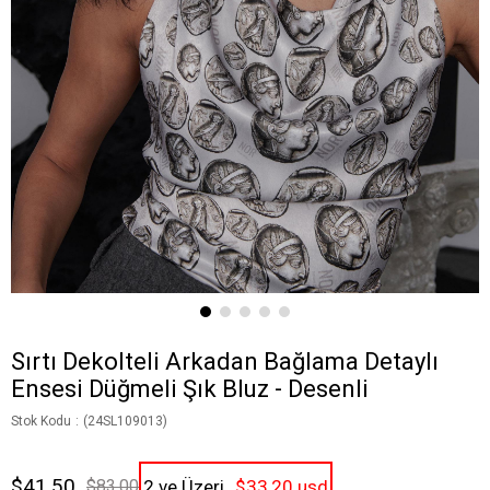
Sırtı Dekolteli Arkadan Bağlama Detaylı
Ensesi Düğmeli Şık Bluz - Desenli
Stok Kodu
(24SL109013)
$41.50
$83.00
2 ve Üzeri
$33,20 usd