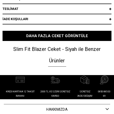
TESLİMAT
İADE KOŞULLARI
DAHA FAZLA CEKET GÖRÜNTÜLE
Slim Fit Blazer Ceket - Siyah ile Benzer
Ürünler
KREDI KARTINA 12 TAKSIT
2000 TL VE ÜZERI ÜCRETSIZ
ÜCRETSIZ
0850 885 03
İMKANI
KARGO
İADE/DEĞIŞIM
69
HAKKIMIZDA