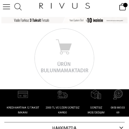
KREDI KARTINA 12 TAKSIT
2000 TL VE ÜZERI ÜCRETSIZ
ÜCRETSIZ
0850 885 03
İMKANI
KARGO
İADE/DEĞIŞIM
69
HAKKIMIZDA