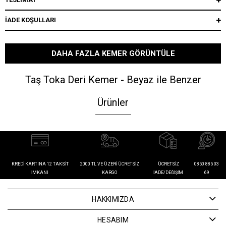
İADE KOŞULLARI
DAHA FAZLA KEMER GÖRÜNTÜLE
Taş Toka Deri Kemer - Beyaz ile Benzer
Ürünler
KREDI KARTINA 12 TAKSIT
2000 TL VE ÜZERI ÜCRETSIZ
ÜCRETSIZ
0850 885 03
İMKANI
KARGO
İADE/DEĞIŞIM
69
HAKKIMIZDA
HESABIM