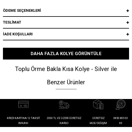
ÖDEME SEÇENEKLERI
TESLİMAT
İADE KOŞULLARI
DAHA FAZLA KOLYE GÖRÜNTÜLE
Toplu Örme Bakla Kısa Kolye - Silver ile
Benzer Ürünler
KREDI KARTINA 12 TAKSIT
2000 TL VE ÜZERI ÜCRETSIZ
ÜCRETSIZ
0850 885 03
İMKANI
KARGO
İADE/DEĞIŞIM
69