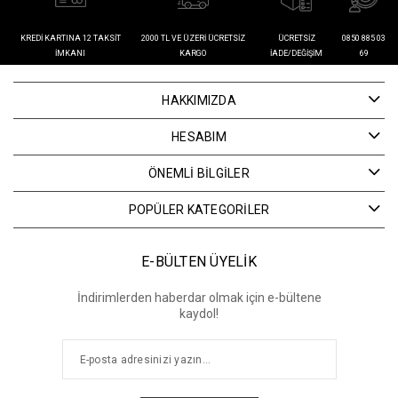
KREDI KARTINA 12 TAKSIT
2000 TL VE ÜZERI ÜCRETSIZ
ÜCRETSIZ
0850 885 03
İMKANI
KARGO
İADE/DEĞIŞIM
69
HAKKIMIZDA
HESABIM
ÖNEMLİ BİLGİLER
POPÜLER KATEGORİLER
E-BÜLTEN ÜYELİK
İndirimlerden haberdar olmak için e-bültene
kaydol!