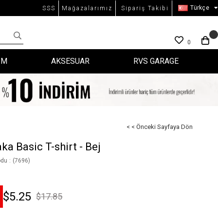
Türkçe
SSS
Mağazalarımız
Sipariş Takibi
0
İM
AKSESUAR
RVS GARAGE
< < Önceki Sayfaya Dön
ka Basic T-shirt - Bej
odu
(7696)
$5.25
$17.85