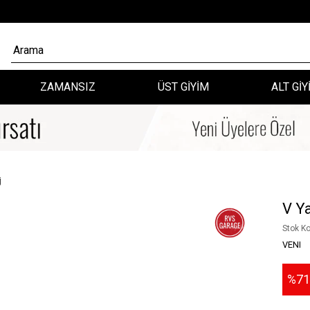
ZAMANSIZ
ÜST GİYİM
ALT GİY
j
V Ya
Stok K
VENI
71