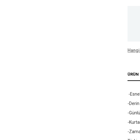
Hangi
ÜRÜN 
-Esne
-Derin
-Günlü
-Kurta
-Zama