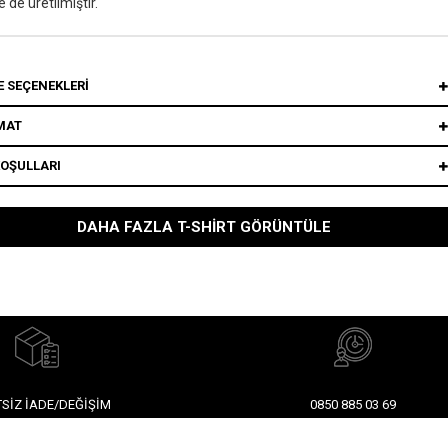
e'de üretilmiştir.
 SEÇENEKLERI
MAT
KOŞULLARI
DAHA FAZLA T-SHIRT GÖRÜNTÜLE
SIZ İADE/DEĞIŞIM
0850 885 03 69