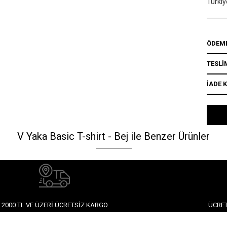
Türkiy
ÖDEME
TESLİ
İADE 
V Yaka Basic T-shirt - Bej ile Benzer Ürünler
2000 TL VE ÜZERI ÜCRETSIZ KARGO
ÜCRET