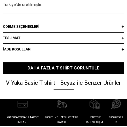
Türkiye'de üretilmiştir.
ÖDEME SEÇENEKLERI
TESLİMAT
İADE KOŞULLARI
DAHA FAZLA T-SHIRT GÖRÜNTÜLE
V Yaka Basic T-shirt - Beyaz ile Benzer Ürünler
KREDI KARTINA 12 TAKSIT
2000 TL VE ÜZERI ÜCRETSIZ
ÜCRETSIZ
0850 885 03
İMKANI
KARGO
İADE/DEĞIŞIM
69