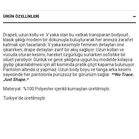
ÜRÜN ÖZELLIKLERI
Drapeli, uzun kollu ve V yaka olan bu vatkalı transparan bodysuit ,
klasik şıklığı modern bir dokunuşla buluşturarak her anınıza zarafet
katmak için tasarlandı. V yaka kesimiyle feminen detayları öne
çıkarırken, drape detayları zarif bir akış sağlıyor. Uzun kolları ve
vücuda oturan kesimi, hareket özgürlüğü sunarken sofistike bir
silüet yaratıyor. Günlük ve gece şıklığına uygun bu modelde kolayca
giyilip çıkarılabilmesi için alt kısmında pratik çıtçıt kapama bulunuyor.
Pantolon altında iz yapmaz. Uzun body boyu ve tanga arka kesimi
sayesinde her pantolonla pürüzsüz bir görünüm sağlar.
**No Trace.
Just Shape.*
Materyal : %100 Polyester içerikli kumaştan üretilmiştir.
Türkiye'de üretilmiştir.