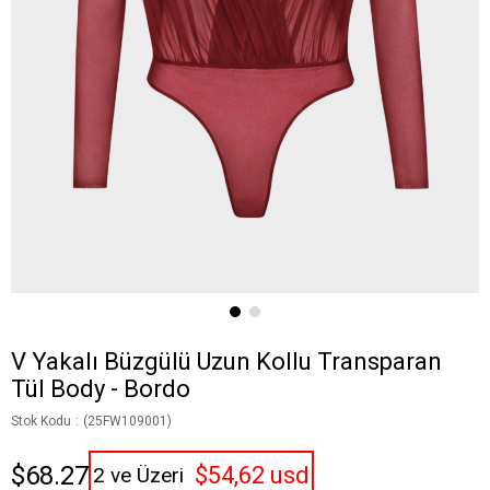
V Yakalı Büzgülü Uzun Kollu Transparan
Tül Body - Bordo
Stok Kodu
(25FW109001)
$68.27
$54,62 usd
2 ve Üzeri