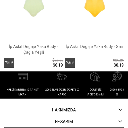
İp Askılı Degaje Yaka Body -
İp Askılı Degaje Yaka Body - Sarı
Çağla Yeşili
$26.26
$26.26
%69
%69
$8.19
$8.19
İndirim
İndirim
İ
KREDI KARTINA 12 TAKSIT
2000 TL VE ÜZERI ÜCRETSIZ
ÜCRETSIZ
0850 885 03
İMKANI
KARGO
İADE/DEĞIŞIM
69
HAKKIMIZDA
HESABIM