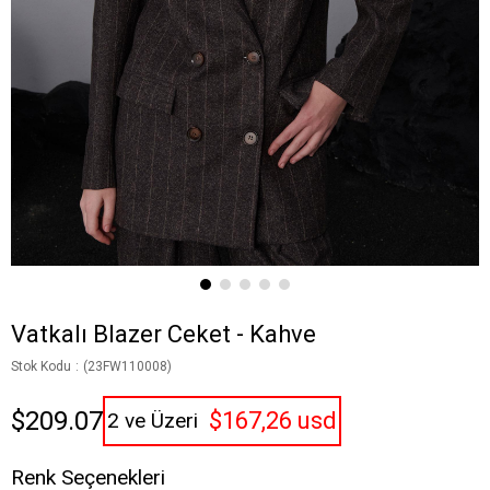
Vatkalı Blazer Ceket - Kahve
Stok Kodu
(23FW110008)
$209.07
$167,26 usd
2 ve Üzeri
Renk Seçenekleri