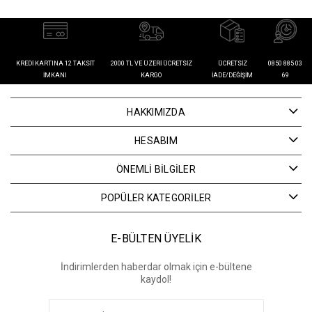
KREDI KARTINA 12 TAKSIT
2000 TL VE ÜZERI ÜCRETSIZ
ÜCRETSIZ
0850 885 03
İMKANI
KARGO
İADE/DEĞIŞIM
69
HAKKIMIZDA
HESABIM
ÖNEMLİ BİLGİLER
POPÜLER KATEGORİLER
E-BÜLTEN ÜYELİK
İndirimlerden haberdar olmak için e-bültene
kaydol!