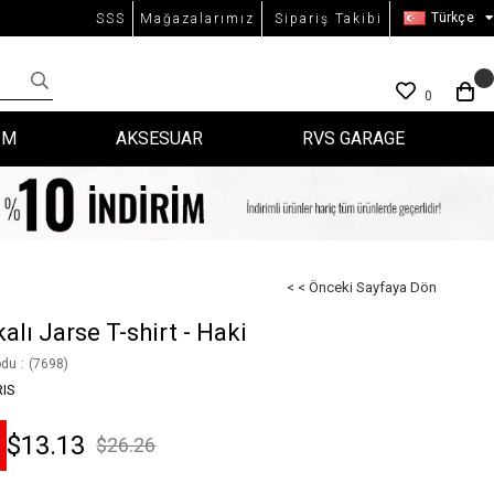
Türkçe
SSS
Mağazalarımız
Sipariş Takibi
0
İM
AKSESUAR
RVS GARAGE
< < Önceki Sayfaya Dön
alı Jarse T-shirt - Haki
odu
(7698)
IS
$13.13
$26.26