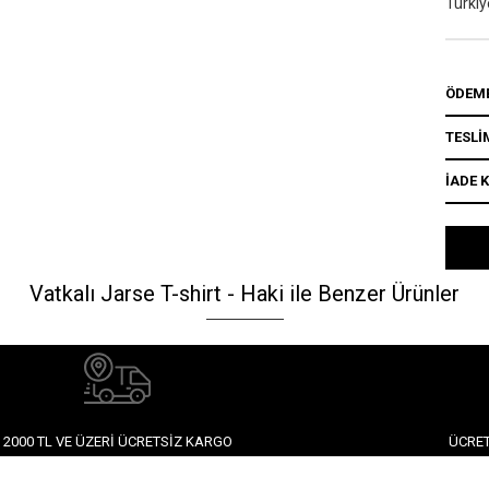
Türkiy
ÖDEME
TESLİ
İADE 
Vatkalı Jarse T-shirt - Haki ile Benzer Ürünler
2000 TL VE ÜZERI ÜCRETSIZ KARGO
ÜCRET