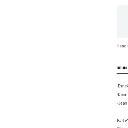
Hangi
ÜRÜN 
-Esnek
-Derin
-Jean 
95% P