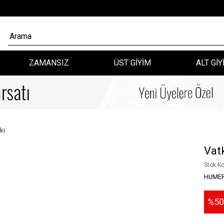
ZAMANSIZ
ÜST GİYİM
ALT GİY
ki
Vatk
Stok K
HUMER
50