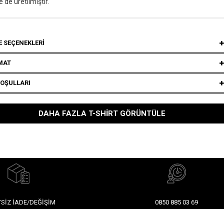
e'de üretilmiştir.
 SEÇENEKLERI
MAT
KOŞULLARI
DAHA FAZLA T-SHIRT GÖRÜNTÜLE
SIZ İADE/DEĞIŞIM
0850 885 03 69