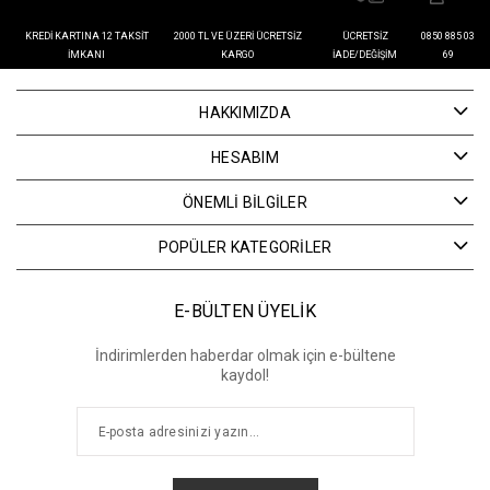
KREDI KARTINA 12 TAKSIT
2000 TL VE ÜZERI ÜCRETSIZ
ÜCRETSIZ
0850 885 03
İMKANI
KARGO
İADE/DEĞIŞIM
69
HAKKIMIZDA
HESABIM
ÖNEMLİ BİLGİLER
POPÜLER KATEGORİLER
E-BÜLTEN ÜYELİK
İndirimlerden haberdar olmak için e-bültene
kaydol!