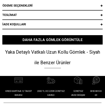
ÖDEME SEÇENEKLERI
TESLİMAT
İADE KOŞULLARI
DAHA FAZLA GÖMLEK GÖRÜNTÜLE
Yaka Detaylı Vatkalı Uzun Kollu Gömlek - Siyah
ile Benzer Ürünler
KREDI KARTINA 12 TAKSIT
2000 TL VE ÜZERI ÜCRETSIZ
ÜCRETSIZ
0850 885 03
İMKANI
KARGO
İADE/DEĞIŞIM
69