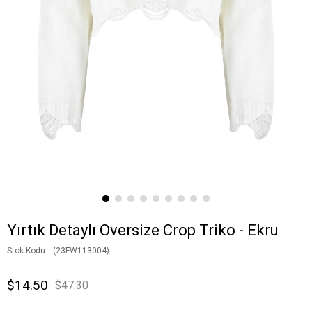
Yırtık Detaylı Oversize Crop Triko - Ekru
Stok Kodu
(23FW113004)
$14.50
$47.30