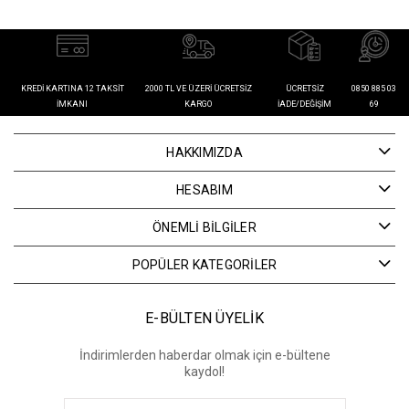
KREDI KARTINA 12 TAKSIT
2000 TL VE ÜZERI ÜCRETSIZ
ÜCRETSIZ
0850 885 03
İMKANI
KARGO
İADE/DEĞIŞIM
69
HAKKIMIZDA
HESABIM
ÖNEMLİ BİLGİLER
POPÜLER KATEGORİLER
E-BÜLTEN ÜYELİK
İndirimlerden haberdar olmak için e-bültene
kaydol!