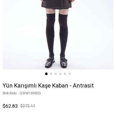
Yün Karışımlı Kaşe Kaban - Antrasit
Stok Kodu
(23FW105002)
$62.83
$272.11