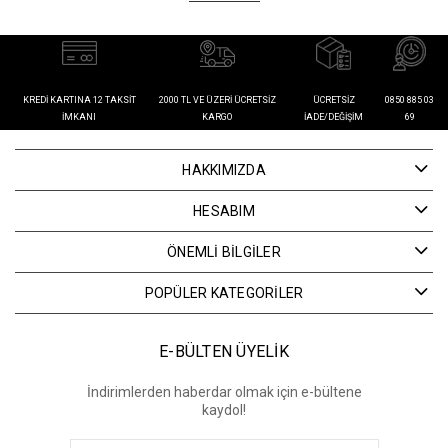
KREDI KARTINA 12 TAKSIT
2000 TL VE ÜZERI ÜCRETSIZ
ÜCRETSIZ
0850 885 03
İMKANI
KARGO
İADE/DEĞIŞIM
69
HAKKIMIZDA
HESABIM
ÖNEMLİ BİLGİLER
POPÜLER KATEGORİLER
E-BÜLTEN ÜYELİK
İndirimlerden haberdar olmak için e-bültene
kaydol!