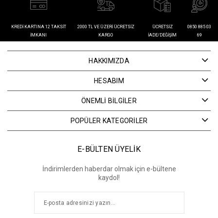
KREDI KARTINA 12 TAKSIT
2000 TL VE ÜZERI ÜCRETSIZ
ÜCRETSIZ
0850 885 03
İMKANI
KARGO
İADE/DEĞIŞIM
69
HAKKIMIZDA
HESABIM
ÖNEMLİ BİLGİLER
POPÜLER KATEGORİLER
E-BÜLTEN ÜYELİK
İndirimlerden haberdar olmak için e-bültene
kaydol!