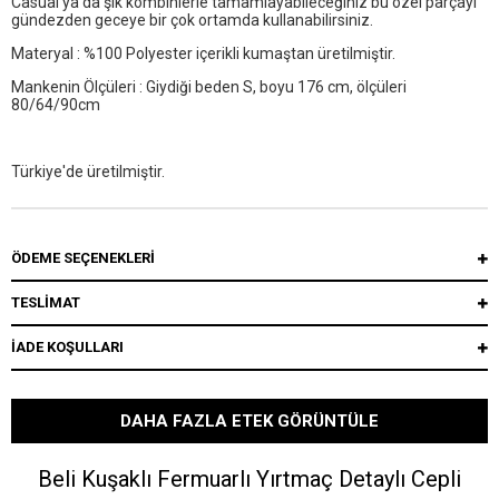
Casual ya da şık kombinlerle tamamlayabileceğiniz bu özel parçayı
gündezden geceye bir çok ortamda kullanabilirsiniz.
Materyal : %100 Polyester içerikli kumaştan üretilmiştir.
Mankenin Ölçüleri : Giydiği beden S, boyu 176 cm, ölçüleri
80/64/90cm
Türkiye'de üretilmiştir.
ÖDEME SEÇENEKLERI
TESLİMAT
İADE KOŞULLARI
DAHA FAZLA ETEK GÖRÜNTÜLE
Beli Kuşaklı Fermuarlı Yırtmaç Detaylı Cepli