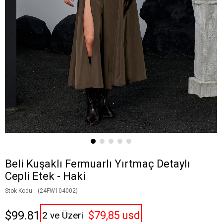
Beli Kuşaklı Fermuarlı Yırtmaç Detaylı
Cepli Etek - Haki
Stok Kodu
(24FW104002)
$99.81
$79,85 usd
2 ve Üzeri