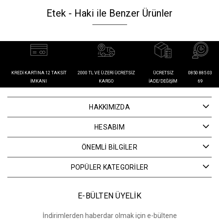
Etek - Haki ile Benzer Ürünler
KREDI KARTINA 12 TAKSIT
2000 TL VE ÜZERI ÜCRETSIZ
ÜCRETSIZ
0850 885 03
İMKANI
KARGO
İADE/DEĞIŞIM
69
HAKKIMIZDA
HESABIM
ÖNEMLİ BİLGİLER
POPÜLER KATEGORİLER
E-BÜLTEN ÜYELİK
İndirimlerden haberdar olmak için e-bültene