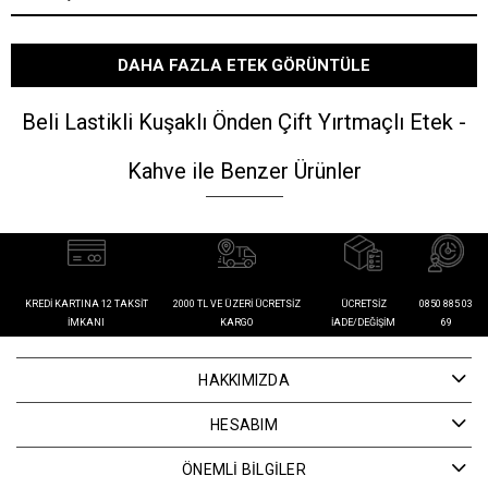
DAHA FAZLA ETEK GÖRÜNTÜLE
Beli Lastikli Kuşaklı Önden Çift Yırtmaçlı Etek -
Kahve ile Benzer Ürünler
KREDI KARTINA 12 TAKSIT
2000 TL VE ÜZERI ÜCRETSIZ
ÜCRETSIZ
0850 885 03
İMKANI
KARGO
İADE/DEĞIŞIM
69
HAKKIMIZDA
HESABIM
ÖNEMLİ BİLGİLER