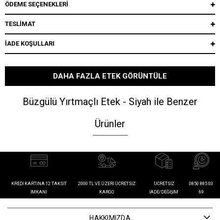
ÖDEME SEÇENEKLERI
TESLİMAT
İADE KOŞULLARI
DAHA FAZLA ETEK GÖRÜNTÜLE
Büzgülü Yırtmaçlı Etek - Siyah ile Benzer
Ürünler
KREDI KARTINA 12 TAKSIT
2000 TL VE ÜZERI ÜCRETSIZ
ÜCRETSIZ
0850 885 03
İMKANI
KARGO
İADE/DEĞIŞIM
69
HAKKIMIZDA