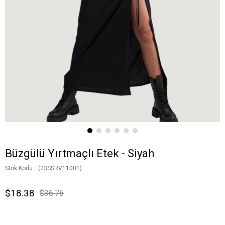
Büzgülü Yırtmaçlı Etek - Siyah
Stok Kodu
(23SSRV11001)
$18.38
$36.76