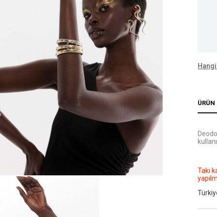
Hangi
ÜRÜN 
Deodo
kullanı
Takı k
yapıl
Türkiy