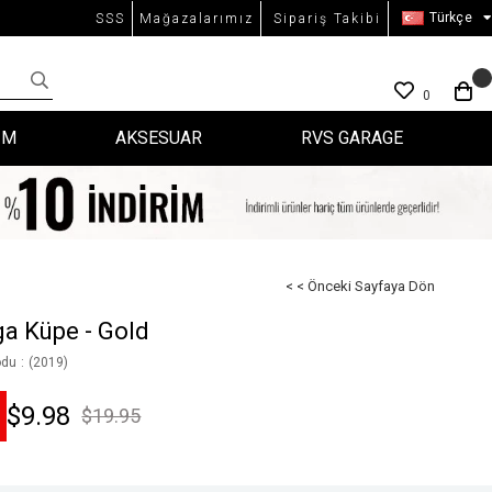
Türkçe
SSS
Mağazalarımız
Sipariş Takibi
0
İM
AKSESUAR
RVS GARAGE
< < Önceki Sayfaya Dön
ga Küpe - Gold
odu
(2019)
$9.98
$19.95