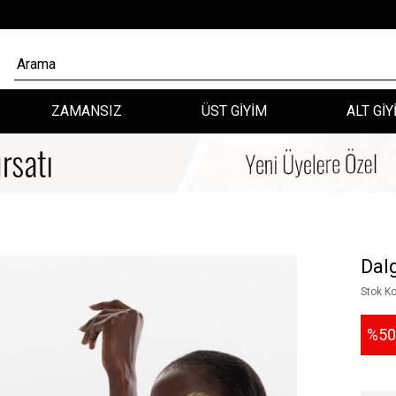
ZAMANSIZ
ÜST GİYİM
ALT GİY
Dal
Stok K
50