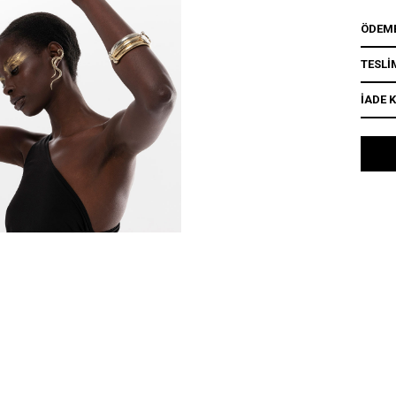
ÖDEME
TESLİ
İADE 