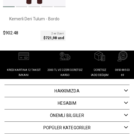
Kemerli Deri Tulum - Bordo
$902.48
2 ve Üzeri
$721,98 usd
KREDI KARTINA 12 TAKSIT
2000 TL VE ÜZERI ÜCRETSIZ
ÜCRETSIZ
0850 885 03
İMKANI
KARGO
İADE/DEĞIŞIM
69
HAKKIMIZDA
HESABIM
ÖNEMLİ BİLGİLER
POPÜLER KATEGORİLER