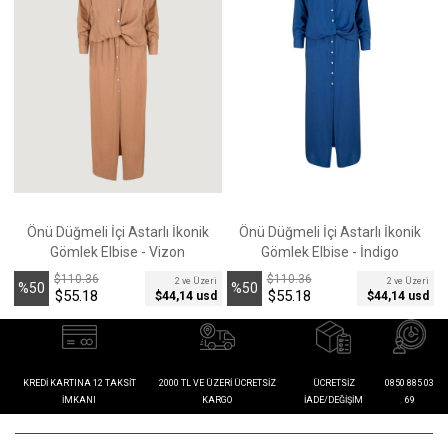
Önü Düğmeli İçi Astarlı İkonik
Önü Düğmeli İçi Astarlı İkonik
Gömlek Elbise - Vizon
Gömlek Elbise - İndigo
$110.36
$110.36
2 ve Üzeri
2 ve Üzeri
%50
%50
$55.18
$55.18
$44,14 usd
$44,14 usd
İndirim
İndirim
İ
KREDI KARTINA 12 TAKSIT
2000 TL VE ÜZERI ÜCRETSIZ
ÜCRETSIZ
0850 885 03
İMKANI
KARGO
İADE/DEĞIŞIM
69