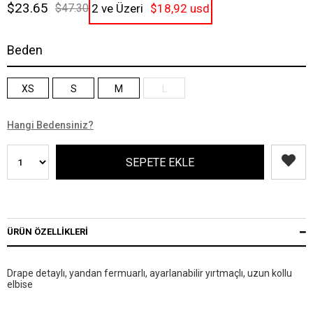
$23.65
$47.30
2 ve Üzeri
$18,92 usd
Beden
XS
S
M
L
Hangi Bedensiniz?
ÜRÜN ÖZELLIKLERI
Drape detaylı, yandan fermuarlı, ayarlanabilir yırtmaçlı, uzun kollu
elbise