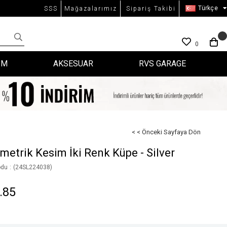
Türkçe
SSS
Mağazalarımız
Sipariş Takibi
0
İM
AKSESUAR
RVS GARAGE
< < Önceki Sayfaya Dön
metrik Kesim İki Renk Küpe - Silver
odu
(24SL224038)
.85