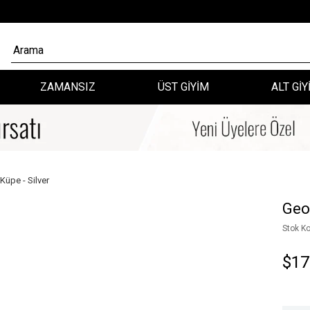
ZAMANSIZ
ÜST GİYİM
ALT GİY
Küpe - Silver
Geo
Stok K
$17