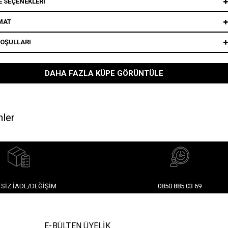
 SEÇENEKLERI
MAT
KOŞULLARI
DAHA FAZLA KÜPE GÖRÜNTÜLE
nler
SIZ İADE/DEĞIŞIM
0850 885 03 69
E-BÜLTEN ÜYELİK