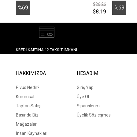
$26.26
%69
%69
$8.19
İndirim
İndirim
KREDI KARTINA 12 TAKSIT İMKANI
HAKKIMIZDA
HESABIM
Rivus Nedir?
Giriş Yap
Kurumsal
Üye Ol
Toptan Satış
Siparişlerim
Basında Biz
Üyelik Sözleşmesi
Mağazalar
İnsan Kaynakları