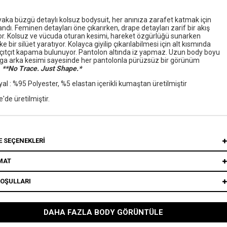
yaka büzgü detaylı kolsuz bodysuit, her anınıza zarafet katmak için
andı. Feminen detayları öne çıkarırken, drape detayları zarif bir akış
or. Kolsuz ve vücuda oturan kesimi, hareket özgürlüğü sunarken
ke bir silüet yaratıyor. Kolayca giyilip çıkarılabilmesi için alt kısmında
 çıtçıt kapama bulunuyor. Pantolon altında iz yapmaz. Uzun body boyu
ga arka kesimi sayesinde her pantolonla pürüzsüz bir görünüm
.
**No Trace. Just Shape.*
al : %95 Polyester, %5 elastan içerikli kumaştan üretilmiştir
e'de üretilmiştir.
 SEÇENEKLERI
MAT
KOŞULLARI
DAHA FAZLA BODY GÖRÜNTÜLE