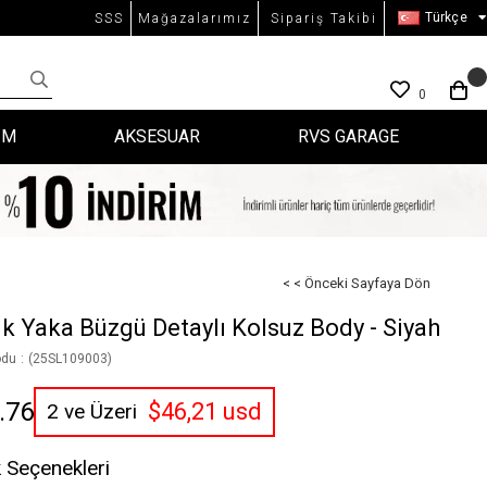
Türkçe
SSS
Mağazalarımız
Sipariş Takibi
0
İM
AKSESUAR
RVS GARAGE
< < Önceki Sayfaya Dön
ık Yaka Büzgü Detaylı Kolsuz Body - Siyah
odu
(25SL109003)
.76
$46,21 usd
2 ve Üzeri
 Seçenekleri