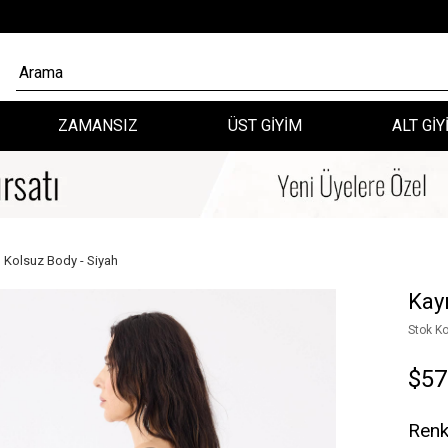
ZAMANSIZ
ÜST GİYİM
ALT GİY
 Kolsuz Body - Siyah
Kay
Stok K
$57
Renk