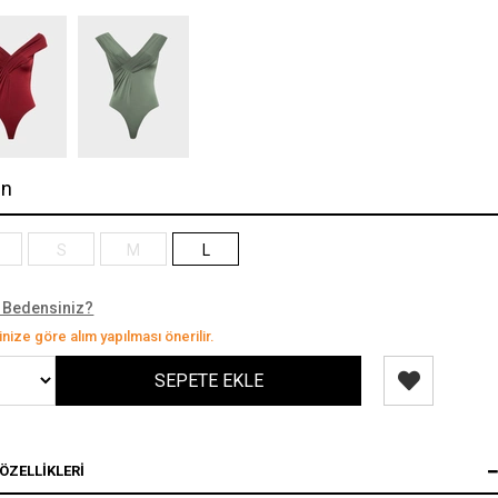
en
S
M
L
 Bedensiniz?
nize göre alım yapılması önerilir.
ÖZELLIKLERI