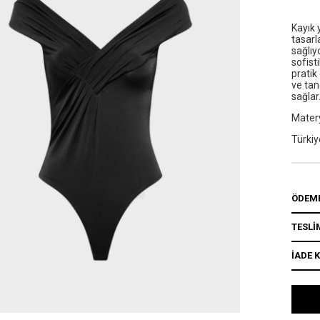
Kayık 
tasarl
sağlıy
sofisti
pratik
ve tan
sağlar
Matery
Türkiy
ÖDEME
TESLİ
İADE 