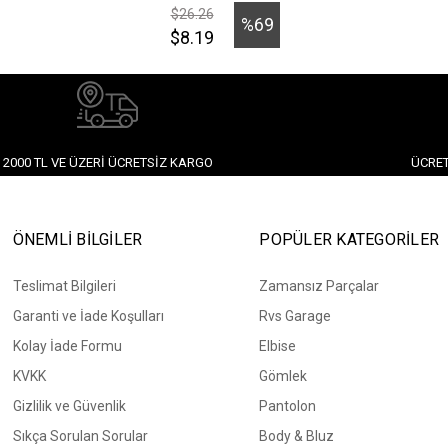
$26.26
%69
$8.19
İndirim
2000 TL VE ÜZERI ÜCRETSIZ KARGO
ÜCRET
ÖNEMLİ BİLGİLER
POPÜLER KATEGORİLER
Teslimat Bilgileri
Zamansız Parçalar
Garanti ve İade Koşulları
Rvs Garage
Kolay İade Formu
Elbise
KVKK
Gömlek
Gizlilik ve Güvenlik
Pantolon
Sıkça Sorulan Sorular
Body & Bluz