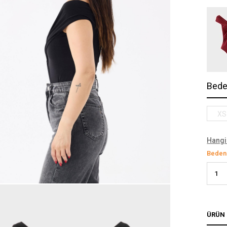
Bed
XS
Hangi
Bedeni
ÜRÜN 