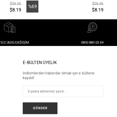
$26.26
$26.26
%69
%6
$8.19
$8.19
İndirim
İndi
SIZ İADE/DEĞIŞIM
0850 885 03 69
E-BÜLTEN ÜYELİK
İndirimlerden haberdar olmak için e-bültene
kaydol!
GÖNDER