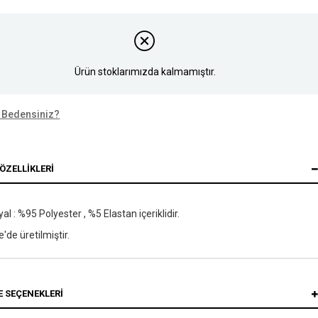
Ürün stoklarımızda kalmamıştır.
 Bedensiniz?
ÖZELLIKLERI
al : %95 Polyester , %5 Elastan içeriklidir.
e'de üretilmiştir.
 SEÇENEKLERI