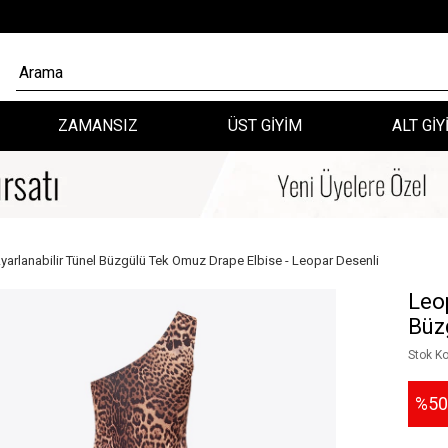
ZAMANSIZ
ÜST GİYİM
ALT GİY
arlanabilir Tünel Büzgülü Tek Omuz Drape Elbise - Leopar Desenli
Leo
Büz
Stok K
50