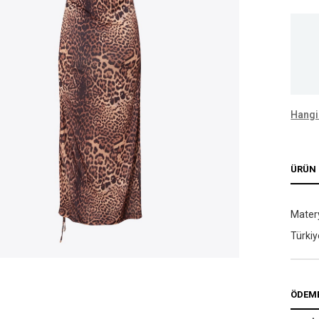
Hangi
ÜRÜN 
Matery
Türkiy
ÖDEME