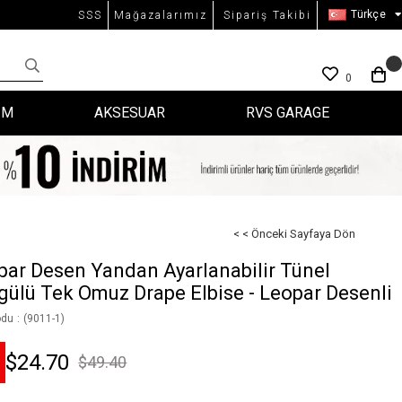
Türkçe
SSS
Mağazalarımız
Sipariş Takibi
0
İM
AKSESUAR
RVS GARAGE
< < Önceki Sayfaya Dön
par Desen Yandan Ayarlanabilir Tünel
gülü Tek Omuz Drape Elbise - Leopar Desenli
odu
(9011-1)
$24.70
$49.40