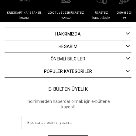
KREDI KARTINA 12 TAKSIT
2000 TL VE ÜZERI ÜCRETSIZ
ÜCRETSIZ
0850 885 03
İMKANI
KARGO
İADE/DEĞIŞIM
69
HAKKIMIZDA
HESABIM
ÖNEMLİ BİLGİLER
POPÜLER KATEGORİLER
E-BÜLTEN ÜYELİK
İndirimlerden haberdar olmak için e-bültene
kaydol!