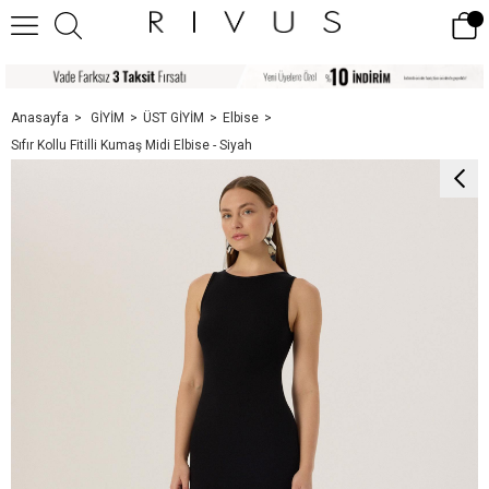
Anasayfa
GİYİM
ÜST GİYİM
Elbise
Sıfır Kollu Fitilli Kumaş Midi Elbise - Siyah