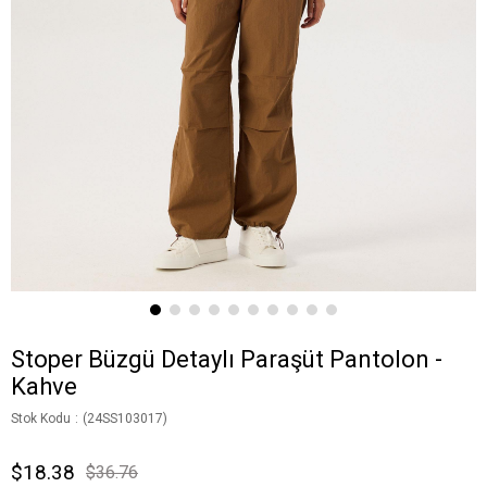
Stoper Büzgü Detaylı Paraşüt Pantolon -
Kahve
Stok Kodu
(24SS103017)
$18.38
$36.76