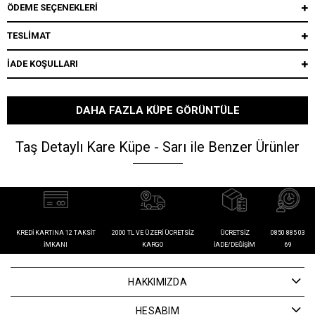
ÖDEME SEÇENEKLERI
TESLİMAT
İADE KOŞULLARI
DAHA FAZLA KÜPE GÖRÜNTÜLE
Taş Detaylı Kare Küpe - Sarı ile Benzer Ürünler
KREDI KARTINA 12 TAKSIT
2000 TL VE ÜZERI ÜCRETSIZ
ÜCRETSIZ
0850 885 03
İMKANI
KARGO
İADE/DEĞIŞIM
69
HAKKIMIZDA
HESABIM