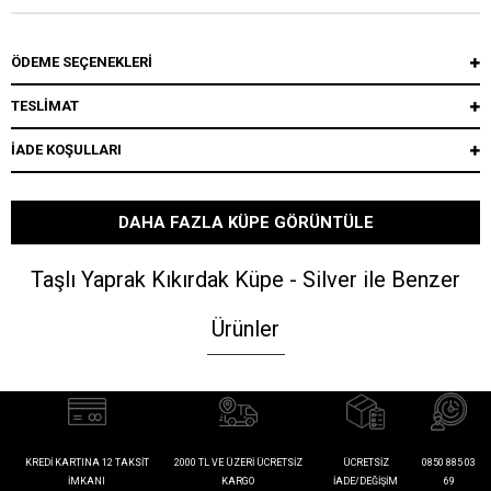
ÖDEME SEÇENEKLERI
TESLİMAT
İADE KOŞULLARI
DAHA FAZLA KÜPE GÖRÜNTÜLE
Taşlı Yaprak Kıkırdak Küpe - Silver ile Benzer
Ürünler
KREDI KARTINA 12 TAKSIT
2000 TL VE ÜZERI ÜCRETSIZ
ÜCRETSIZ
0850 885 03
İMKANI
KARGO
İADE/DEĞIŞIM
69