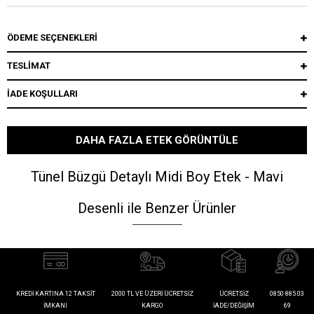
ÖDEME SEÇENEKLERI
TESLİMAT
İADE KOŞULLARI
DAHA FAZLA ETEK GÖRÜNTÜLE
Tünel Büzgü Detaylı Midi Boy Etek - Mavi
Desenli ile Benzer Ürünler
KREDI KARTINA 12 TAKSIT
2000 TL VE ÜZERI ÜCRETSIZ
ÜCRETSIZ
0850 885 03
İMKANI
KARGO
İADE/DEĞIŞIM
69