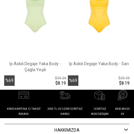
İp Askılı Degaje Yaka Body -
İp Askılı Degaje Yaka Body - Sarı
Çağla Yeşili
$26.26
$26.26
%69
%69
$8.19
$8.19
İndirim
İndirim
İ
KREDI KARTINA 12 TAKSIT
2000 TL VE ÜZERI ÜCRETSIZ
ÜCRETSIZ
0850 885 03
İMKANI
KARGO
İADE/DEĞIŞIM
69
HAKKIMIZDA