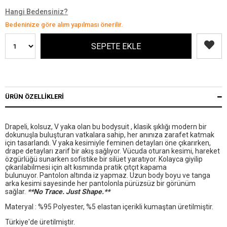
Hangi Bedensiniz?
Bedeninize göre alım yapılması önerilir.
ÜRÜN ÖZELLIKLERI
Drapeli, kolsuz, V yaka olan bu bodysuit , klasik şıklığı modern bir
dokunuşla buluşturan vatkalara sahip, her anınıza zarafet katmak
için tasarlandı. V yaka kesimiyle feminen detayları öne çıkarırken,
drape detayları zarif bir akış sağlıyor. Vücuda oturan kesimi, hareket
özgürlüğü sunarken sofistike bir silüet yaratıyor. Kolayca giyilip
çıkarılabilmesi için alt kısmında pratik çıtçıt kapama
bulunuyor. Pantolon altında iz yapmaz. Uzun body boyu ve tanga
arka kesimi sayesinde her pantolonla pürüzsüz bir görünüm
sağlar.
**No Trace. Just Shape.**
Materyal : %95 Polyester, %5 elastan içerikli kumaştan üretilmiştir.
Türkiye'de üretilmiştir.