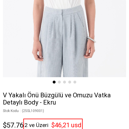
V Yakalı Önü Büzgülü ve Omuzu Vatka
Detaylı Body - Ekru
Stok Kodu
(25SL109001)
$57.76
$46,21 usd
2 ve Üzeri