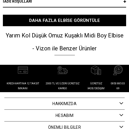
İADE KOŞULLARI
DAHA FAZLA ELBISE GÖRÜNTÜLE
Yarım Kol Düşük Omuz Kuşaklı Midi Boy Elbise
- Vizon ile Benzer Ürünler
KREDI KARTINA 12 TAKSIT
2000 TL VE ÜZERI ÜCRETSIZ
ÜCRETSIZ
0850 885 03
İMKANI
KARGO
İADE/DEĞIŞIM
69
HAKKIMIZDA
HESABIM
ÖNEMLİ BİLGİLER