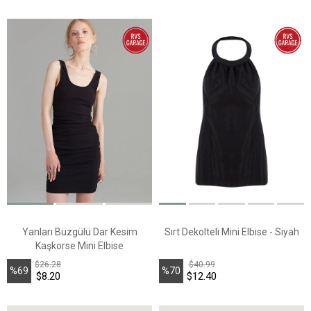
İndirim
İndirim
Yanları Büzgülü Dar Kesim
Sırt Dekolteli Mini Elbise - Siyah
Kaşkorse Mini Elbise
$26.28
$40.99
%69
%70
$8.20
$12.40
İndirim
İndirim