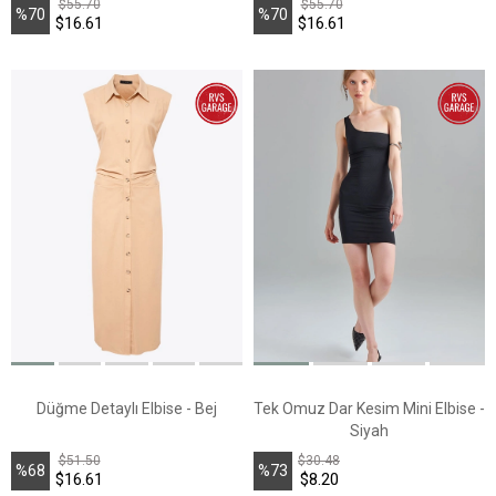
$55.70
$55.70
%70
%70
$16.61
$16.61
İndirim
İndirim
Düğme Detaylı Elbise - Bej
Tek Omuz Dar Kesim Mini Elbise -
Siyah
$51.50
$30.48
%68
%73
$16.61
$8.20