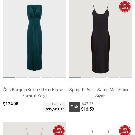
Önü Burgulu Kolsuz Uzun Elbise -
Spagetti Askılı Saten Midi Elbise -
Zümrüt Yeşili
Siyah
$124.98
$47.26
2 ve Üzeri
%65
$16.59
$99,98 usd
İndirim