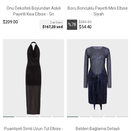
Önü Dekolteli Boyundan Askılı
Boru Boncuklu Payetli Mini Elbise
Payetli Kısa Elbise - Gri
- Siyah
$209.00
$251.01
2 ve Üzeri
%78
$54.40
$167,20 usd
İndirim
Puantiyeli Simli Uzun Tül Elbise -
Belden Bağlama Detaylı