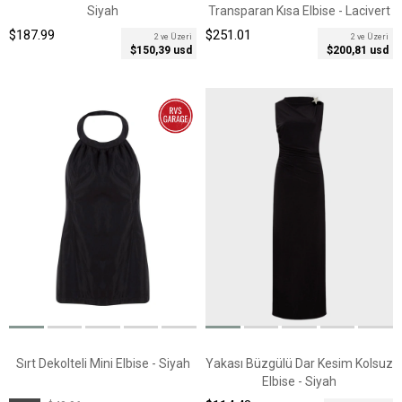
Siyah
Transparan Kısa Elbise - Lacivert
$187.99
$251.01
2 ve Üzeri
2 ve Üzeri
$150,39 usd
$200,81 usd
Sırt Dekolteli Mini Elbise - Siyah
Yakası Büzgülü Dar Kesim Kolsuz
Elbise - Siyah