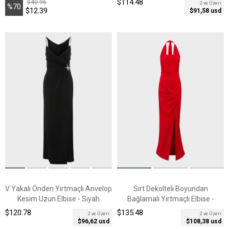
$114.48
$40.96
2 ve Üzeri
%70
$12.39
$91,58 usd
İndirim
V Yakalı Önden Yırtmaçlı Anvelop
Sırt Dekolteli Boyundan
Kesim Uzun Elbise - Siyah
Bağlamalı Yırtmaçlı Elbise -
Kırmızı
$120.78
$135.48
2 ve Üzeri
2 ve Üzeri
$96,62 usd
$108,38 usd