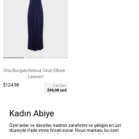
Önü Burgulu Kolsuz Uzun Elbise -
Lacivert
$124.98
2 ve Üzeri
$99,98 usd
Kadın Abiye
Özel anlar ve davetler, kadının zarafetini ve şıklığını en üst
düzeyde ifade etme fırsatı sunar. Rivus markası, bu özel
anlarda unutulmaz bir iz bırakmak isteyen kadınlar için