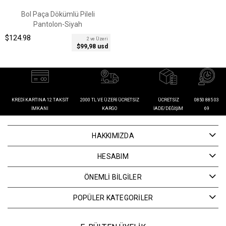
Bol Paça Dökümlü Pileli
Pantolon-Siyah
$124.98
2 ve Üzeri
$99,98 usd
KREDI KARTINA 12 TAKSIT
2000 TL VE ÜZERI ÜCRETSIZ
ÜCRETSIZ
0850 885 03
İMKANI
KARGO
İADE/DEĞIŞIM
69
HAKKIMIZDA
HESABIM
ÖNEMLİ BİLGİLER
POPÜLER KATEGORİLER